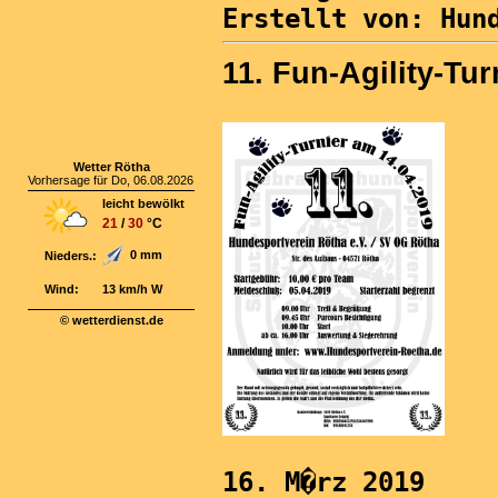
Erstellt von: Hun
11. Fun-Agility-Tur
Wetter Rötha
Vorhersage für Do, 06.08.2026
leicht bewölkt
21
/
30
°C
0 mm
Nieders.:
Wind:
13 km/h W
© wetterdienst.de
16. M�rz 2019