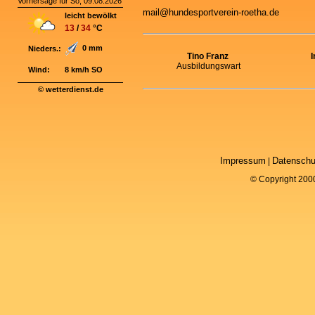
Vorhersage für So, 09.08.2026
mail@hundesportverein-roetha.de
leicht bewölkt
13
/
34
°C
0 mm
Nieders.:
Tino Franz
Ausbildungswart
Wind:
8 km/h SO
© wetterdienst.de
Impressum
Datenschu
|
© Copyright 200