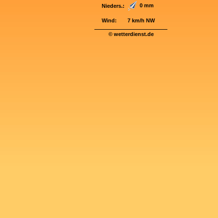
0 mm
Nieders.:
Wind:
7 km/h NW
© wetterdienst.de