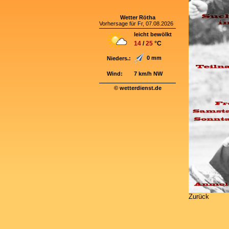
Wetter Rötha
Vorhersage für Fr, 07.08.2026
leicht bewölkt
14
/
25
°C
0 mm
Nieders.:
Wind:
7 km/h NW
© wetterdienst.de
Zurück