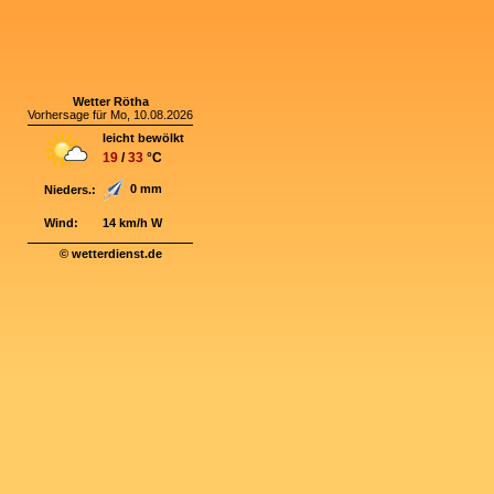
Wetter Rötha
Vorhersage für Mo, 10.08.2026
leicht bewölkt
19
/
33
°C
0 mm
Nieders.:
Wind:
14 km/h W
© wetterdienst.de